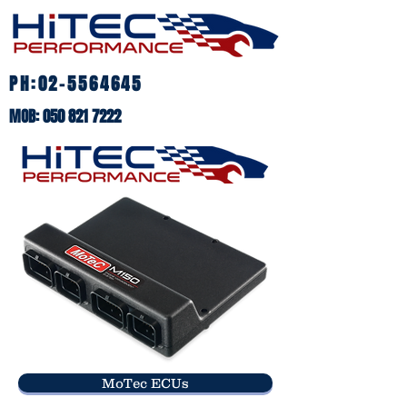
PH:
02-5564645
MOB:
050 821 7222
MoTec ECUs