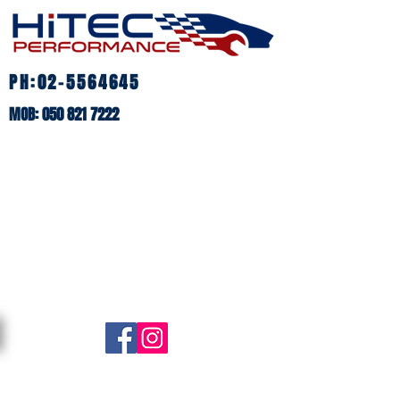
PH:
02-5564645
MOB:
050 821 7222