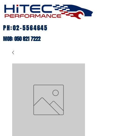
PH:
02-5564645
MOB:
050 821 7222